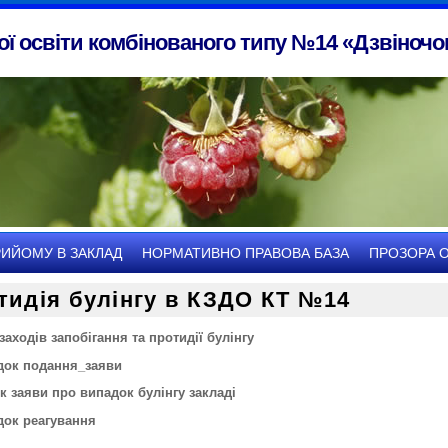
ї освіти комбінованого типу №14 «Дзвіночок
РИЙОМУ В ЗАКЛАД
НОРМАТИВНО ПРАВОВА БАЗА
ПРОЗОРА О
тидія булінгу в КЗДО КТ №14
заходів запобігання та протидії булінгу
док подання_заяви
к заяви про випадок булінгу закладі
док реагування