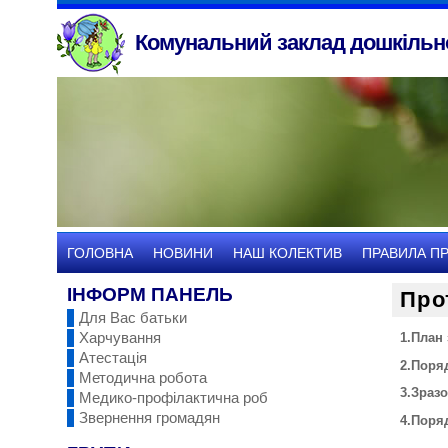
Комунальний заклад дошкільно
ГОЛОВНА
НОВИНИ
НАШ КОЛЕКТИВ
ПРАВИЛА П
ІНФОРМ ПАНЕЛЬ
Про
Для Вас батьки
Харчування
1.План 
Атестація
2.Поря
Методична робота
3.Зразо
Медико-профілактична роб
Звернення громадян
4.Поря