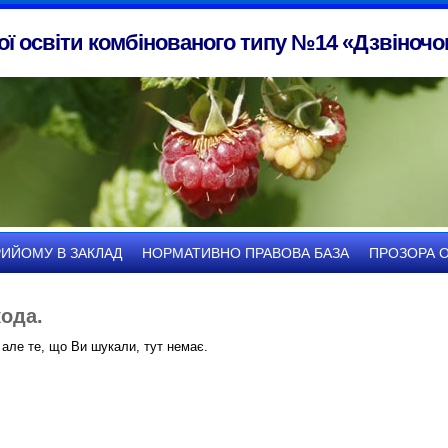
ї освіти комбінованого типу №14 «Дзвіночок
РИЙОМУ В ЗАКЛАД
НОРМАТИВНО ПРАВОВА БАЗА
ПРОЗОРА О
ода.
 але те, що Ви шукали, тут немає.