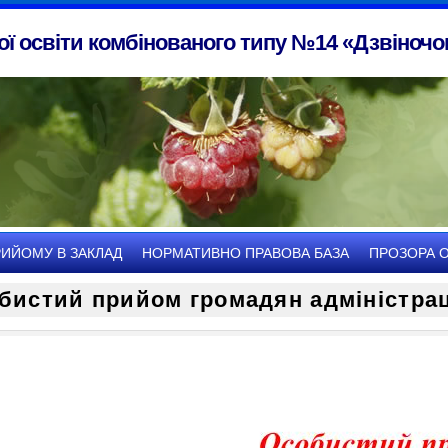
ї освіти комбінованого типу №14 «Дзвіночок
РИЙОМУ В ЗАКЛАД
НОРМАТИВНО ПРАВОВА БАЗА
ПРОЗОРА О
бистий прийом громадян адміністра